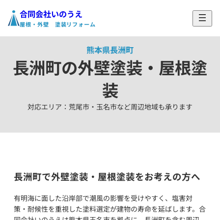
合同会社いのうえ
ホーム
›
対応エリア
›
長洲町の外壁塗装・屋根塗装
屋根・外壁 塗装リフォーム
熊本県長洲町
長洲町の外壁塗装・屋根塗
装
対応エリア：荒尾市・玉名市など周辺地域も承ります
長洲町で外壁塗装・屋根塗装をお考えの方へ
有明海に面した沿岸部で潮風の影響を受けやすく、塩害対
策・耐候性を重視した塗料選定が建物の寿命を延ばします。合
同会社いのうえは熊本県玉名市を拠点に、長洲町を含む周辺