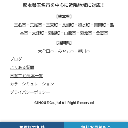
熊本県玉名市を中心に近隣地域に対応！
【熊本県】
玉名市
・
荒尾市
・
玉東町
・
長洲町
・
和水町
・
南関町
・
熊
本市
・
大津町
・
菊陽町
・
山鹿市
・
菊池市
・
合志市
【福岡県】
大牟田市
・
みやま市
・
柳川市
ブログ
よくある質問
日塗工 色見本一覧
カラーシミュレーション
プライバシーポリシー
©INOUE Co.,ltd All Right Reserved
お電話で相談
無料お見積もり