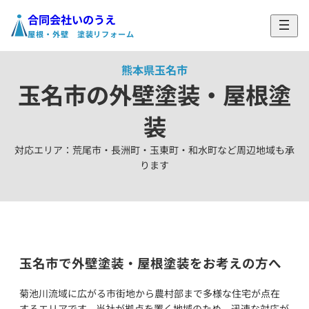
合同会社いのうえ
ホーム
›
対応エリア
›
玉名市の外壁塗装・屋根塗装
屋根・外壁 塗装リフォーム
熊本県玉名市
玉名市の外壁塗装・屋根塗
装
対応エリア：荒尾市・長洲町・玉東町・和水町など周辺地域も承
ります
玉名市で外壁塗装・屋根塗装をお考えの方へ
菊池川流域に広がる市街地から農村部まで多様な住宅が点在
するエリアです。当社が拠点を置く地域のため、迅速な対応が