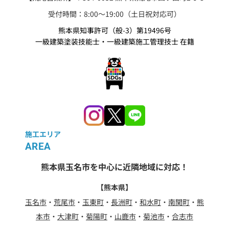
受付時間：8:00〜19:00（土日祝対応可）
熊本県知事許可（般-3）第19496号
一級建築塗装技能士・一級建築施工管理技士 在籍
施工エリア
AREA
熊本県玉名市を中心に近隣地域に対応！
【熊本県】
玉名市
・
荒尾市
・
玉東町
・
長洲町
・
和水町
・
南関町
・
熊
本市
・
大津町
・
菊陽町
・
山鹿市
・
菊池市
・
合志市