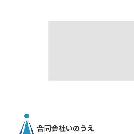
投
稿
の
ペ
ー
ジ
送
合同会社いのうえ