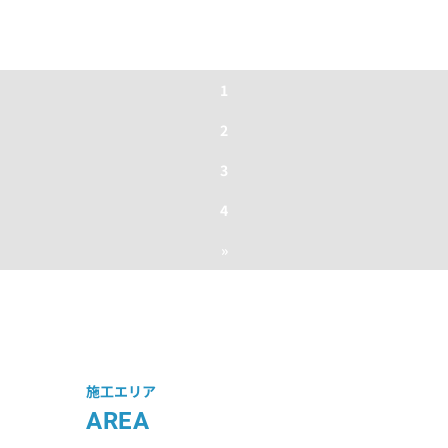
1
2
3
4
»
施工エリア
AREA