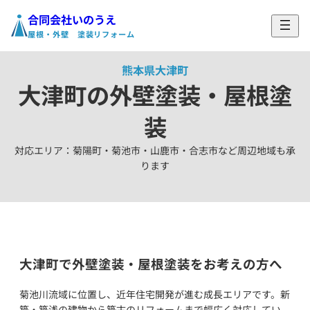
合同会社いのうえ
ホーム
›
対応エリア
›
大津町の外壁塗装・屋根塗装
屋根・外壁 塗装リフォーム
熊本県大津町
大津町の外壁塗装・屋根塗
装
対応エリア：菊陽町・菊池市・山鹿市・合志市など周辺地域も承
ります
大津町で外壁塗装・屋根塗装をお考えの方へ
菊池川流域に位置し、近年住宅開発が進む成長エリアです。新
築・築浅の建物から築古のリフォームまで幅広く対応してい