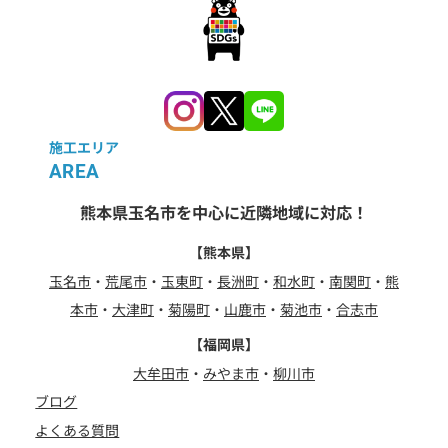
施工エリア
AREA
熊本県玉名市を中心に近隣地域に対応！
【熊本県】
玉名市
・
荒尾市
・
玉東町
・
長洲町
・
和水町
・
南関町
・
熊
本市
・
大津町
・
菊陽町
・
山鹿市
・
菊池市
・
合志市
【福岡県】
大牟田市
・
みやま市
・
柳川市
ブログ
よくある質問