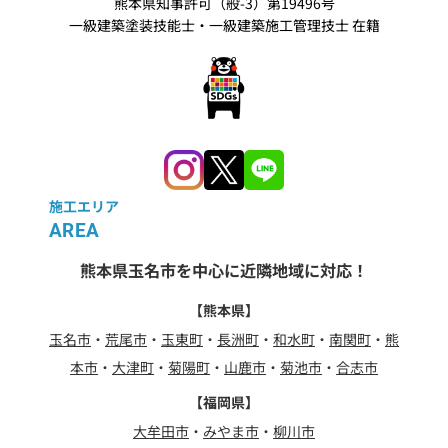
熊本県知事許可（般-3）第19496号
一級建築塗装技能士・一級建築施工管理技士 在籍
施工エリア
AREA
熊本県玉名市を中心に近隣地域に対応！
【熊本県】
玉名市
・
荒尾市
・
玉東町
・
長洲町
・
和水町
・
南関町
・
熊
本市
・
大津町
・
菊陽町
・
山鹿市
・
菊池市
・
合志市
【福岡県】
大牟田市
・
みやま市
・
柳川市