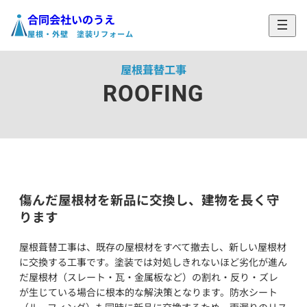
合同会社いのうえ
ホーム
›
施工メニュー
›
屋根葺替工事
屋根・外壁 塗装リフォーム
屋根葺替工事
ROOFING
傷んだ屋根材を新品に交換し、建物を長く守
ります
屋根葺替工事は、既存の屋根材をすべて撤去し、新しい屋根材
に交換する工事です。塗装では対処しきれないほど劣化が進ん
だ屋根材（スレート・瓦・金属板など）の割れ・反り・ズレ
が生じている場合に根本的な解決策となります。防水シート
（ルーフィング）も同時に新品に交換するため、雨漏りのリス