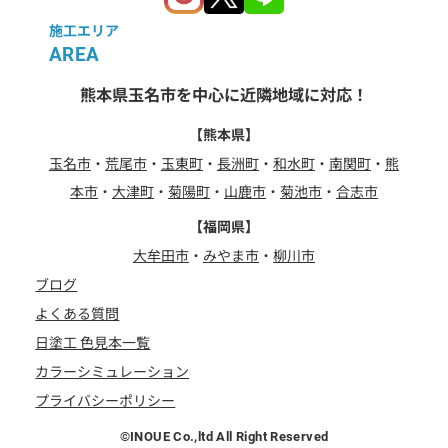
施工エリア
AREA
熊本県玉名市を中心に近隣地域に対応！
【熊本県】
玉名市
・
荒尾市
・
玉東町
・
長洲町
・
和水町
・
南関町
・
熊
本市
・
大津町
・
菊陽町
・
山鹿市
・
菊池市
・
合志市
【福岡県】
大牟田市
・
みやま市
・
柳川市
ブログ
よくある質問
日塗工 色見本一覧
カラーシミュレーション
プライバシーポリシー
©INOUE Co.,ltd All Right Reserved