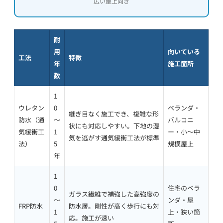
広い屋上向き
耐
用
向いている
工法
特徴
年
施工箇所
数
1
ウレタン
0
ベランダ・
継ぎ目なく施工でき、複雑な形
防水（通
〜
バルコニ
状にも対応しやすい。下地の湿
気緩衝工
1
ー・小〜中
気を逃がす通気緩衝工法が標準
法）
5
規模屋上
年
1
0
住宅のベラ
ガラス繊維で補強した高強度の
〜
ンダ・屋
FRP防水
防水層。剛性が高く歩行にも対
1
上・狭い箇
応。施工が速い