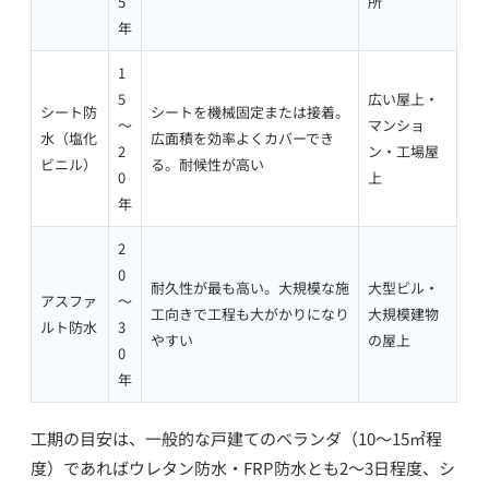
5
所
年
1
5
広い屋上・
シート防
シートを機械固定または接着。
〜
マンショ
水（塩化
広面積を効率よくカバーでき
2
ン・工場屋
ビニル）
る。耐候性が高い
0
上
年
2
0
耐久性が最も高い。大規模な施
大型ビル・
アスファ
〜
工向きで工程も大がかりになり
大規模建物
ルト防水
3
やすい
の屋上
0
年
工期の目安は、一般的な戸建てのベランダ（10〜15㎡程
度）であればウレタン防水・FRP防水とも2〜3日程度、シ