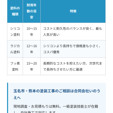
耐用年
塗料の
数の目
特徴
種類
安
シリコ
10〜15
コストと耐久性のバランスが良く、最も
ン塗料
年
人気が高い
ラジカ
12〜16
シリコンより長持ちで価格差も小さく、
ル塗料
年
コスパ優秀
フッ素
15〜20
長期的なコストを抑えたい方、次世代ま
塗料
年
で長持ちさせたい方に最適
玉名市・熊本の塗装工事のご相談は合同会社いのう
えへ
現地調査・お見積もりは無料。一級塗装技能士が在籍
し、自社施工で対応します。