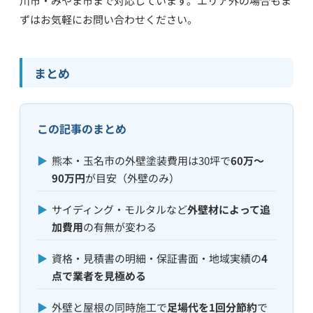
川市・みやま市まで対応しています。エリア外の場合もま
ずはお気軽にお問い合わせください。
まとめ
この記事のまとめ
▶
熊本・玉名市の外壁塗装費用は30坪で
60万〜
90万円
が目安（外壁のみ）
▶
サイディング・モルタルなど
外壁材によって追
加費用
の有無が変わる
▶
資格・見積書の明細・保証書面・地域実績の
4
点で業者を見極める
▶
外壁と屋根の同時施工で
足場代を1回分節約
で