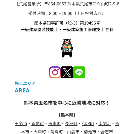
【荒尾営業所】〒864-0052 熊本県荒尾市四ツ山町2-9-8
受付時間：8:00〜19:00（土日祝対応可）
熊本県知事許可（般-3）第19496号
一級建築塗装技能士・一級建築施工管理技士 在籍
施工エリア
AREA
熊本県玉名市を中心に近隣地域に対応！
【熊本県】
玉名市
・
荒尾市
・
玉東町
・
長洲町
・
和水町
・
南関町
・
熊
本市
・
大津町
・
菊陽町
・
山鹿市
・
菊池市
・
合志市